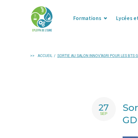
Skip
to
Formations
Lycées e
content
>>
ACCUEIL
/
SORTIE AU SALON INNOV’AGRI POUR LES BTS G
Sor
27
SEP
GDE