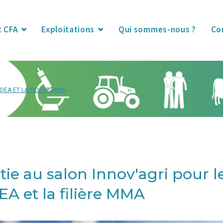
t CFA
Exploitations
Qui sommes-nous ?
Co
DEA ET LA FILIÈRE MMA
tie au salon Innov'agri pour l
A et la filière MMA