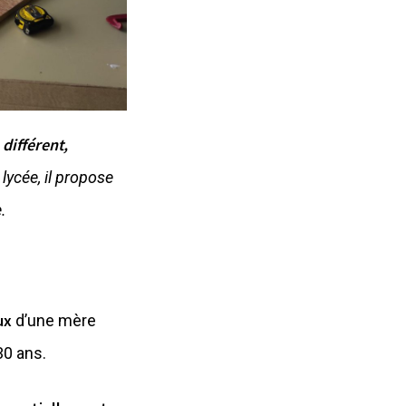
différent,
lycée, il propose
.
eux
d’une mère
30 ans.