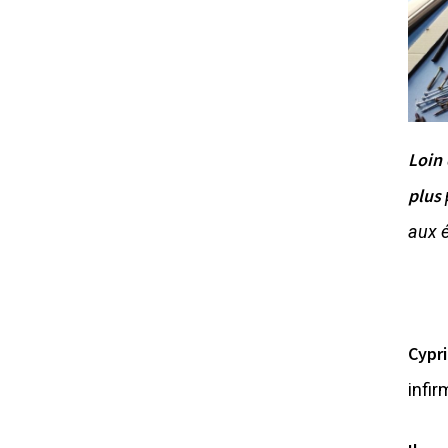
Loin 
plus
aux
Cypri
infir