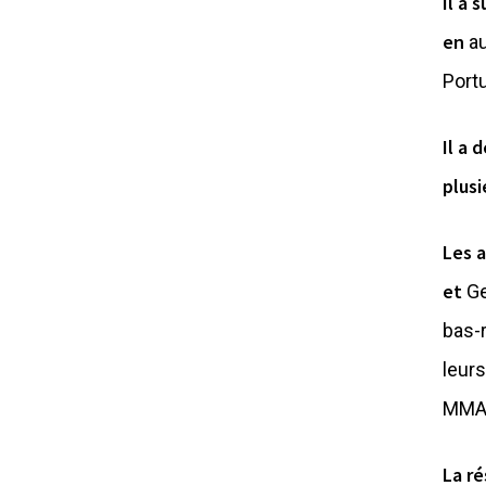
Il a 
en
au
Port
Il a 
plus
Les 
et
Ge
bas-
leur
MM
La ré