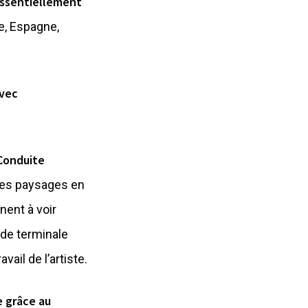
 essentiellement
e, Espagne,
avec
Conduite
des paysages en
nent à voir
 de terminale
ail de l’artiste.
e grâce au