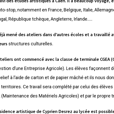
suivi des études artistiques à Caen. Il a beaucoup voyagé,
to-stop, notamment en France, Belgique, Italie, Allemagn
ugal,
République tchèque, Angleterre, Irlande…..
déjà mené des ateliers dans d’autres écoles et a travaillé 
ieurs
structures culturelles.
ateliers ont commencé avec la classe de terminale CGEA (
stion d’une Entreprise Agricole). Les élèves façonnent 
relief à l’aide de carton et de papier mâché et ils nous don
s
territoires. Ce travail sera complété par celui des élèves
A
(Maintenance des Matériels Agricoles) et par le propre trav
sidence artistique de Cyprien Desrez au lycée est possibl