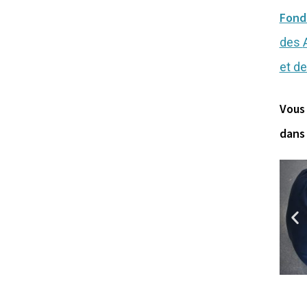
Fon
des
et d
Vous 
dan