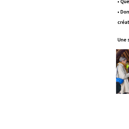
• Que
• Don
créat
Une s