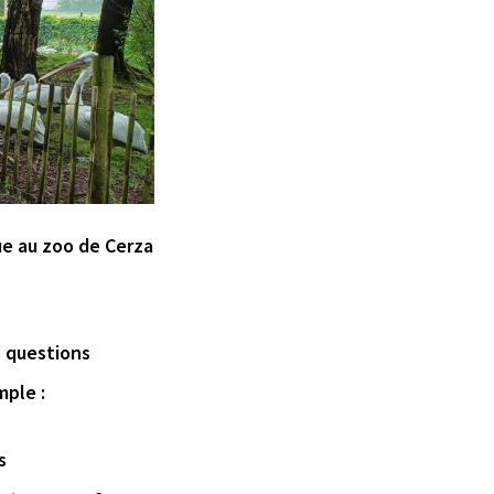
e au zoo de Cerza
s questions
mple :
s