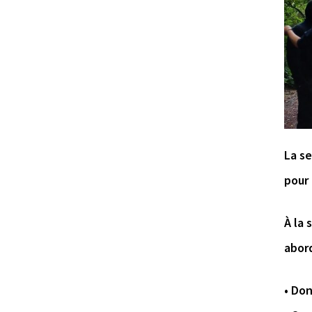
La s
pour 
À la 
abord
• Don