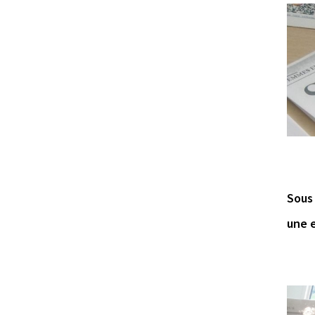
Sous 
une e