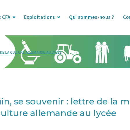
t CFA
Exploitations
Qui sommes-nous ?
Co
E DE LA CULTURE ALLEMANDE AU LYCÉE
uin, se souvenir : lettre de la 
culture allemande au lycée