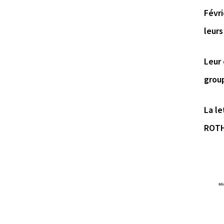
Févri
leurs
Leur 
group
La le
ROTH