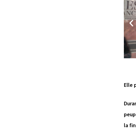
Elle 
Duran
peupl
la fi