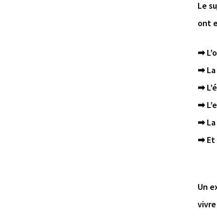
Le su
ont e
➡ L’o
➡ La 
➡ L’
➡ L’
➡ La
➡ Et 
Un e
vivre