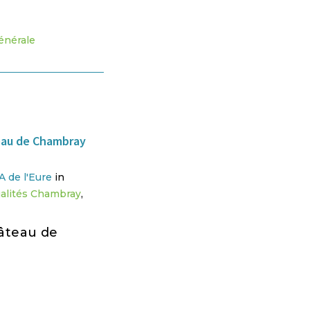
énérale
 de l'Eure
in
alités Chambray
,
âteau de