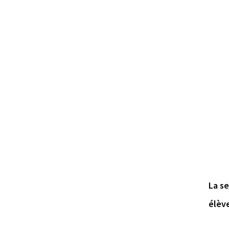
La se
élève