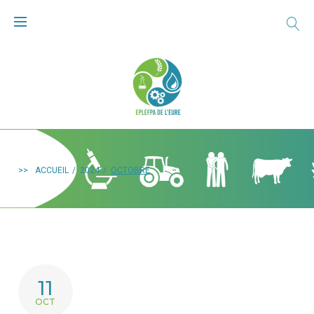
>>
ACCUEIL
/
2024
/
OCTOBRE
11
OCT