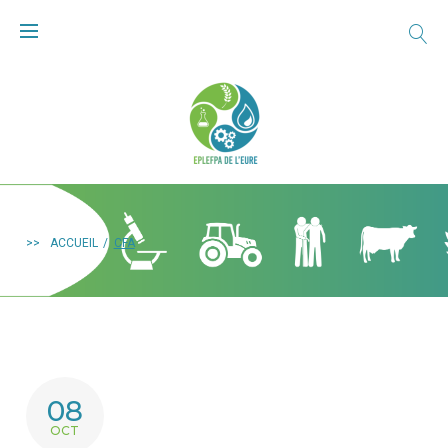
>>
ACCUEIL
/
CFA
08
OCT