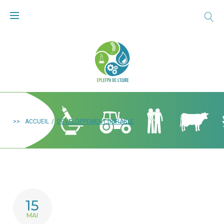
>>
ACCUEIL
/
DÉVELOPPEMENT DURABLE
15
MAI