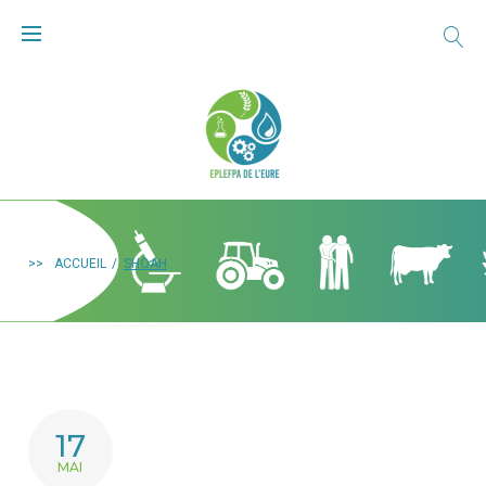
>>
ACCUEIL
/
SHOAH
17
MAI