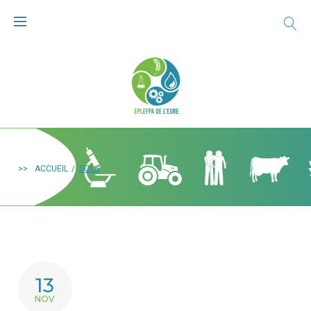
>>
ACCUEIL
/
SOLS
13
NOV