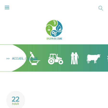
>>
ACCUEIL
/
VIGNES
22
MAR