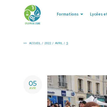
Skip
to
Formations
Lycées e
content
>>
ACCUEIL
/
2022
/
AVRIL
/
5
JOUR :
05
AVR
5