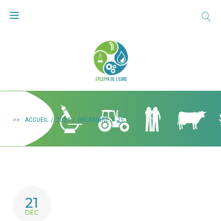
>>
ACCUEIL
/
2023
/
DÉCEMBRE
/
21
21
DÉC