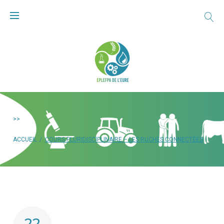
>>
ACCUEIL
/
COURS PLURIDISCIPLINAIRE – LES RUCHES CONNECTÉES
22