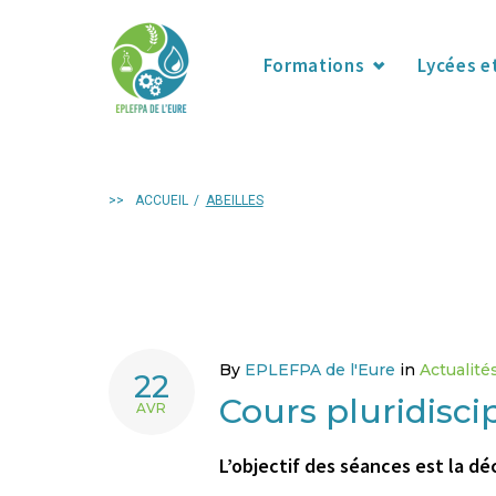
Formations
Lycées e
>>
ACCUEIL
/
ABEILLES
By
EPLEFPA de l'Eure
in
Actualit
22
Cours pluridisci
AVR
L’objectif des séances est la d