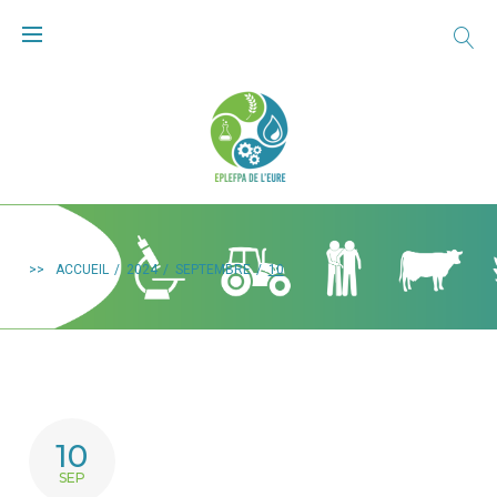
>>
ACCUEIL
/
2024
/
SEPTEMBRE
/
10
10
SEP